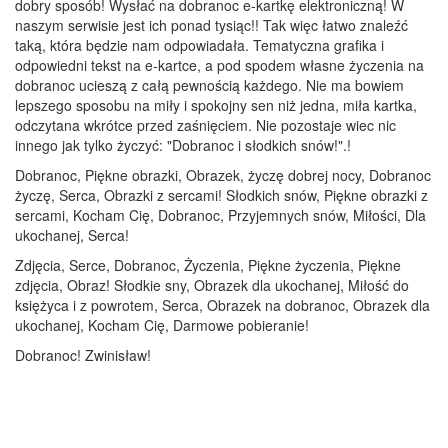
dobry sposób! Wysłać na dobranoc e-kartkę elektroniczną! W
naszym serwisie jest ich ponad tysiąc!! Tak więc łatwo znaleźć
taką, która będzie nam odpowiadała. Tematyczna grafika i
odpowiedni tekst na e-kartce, a pod spodem własne życzenia na
dobranoc ucieszą z całą pewnością każdego. Nie ma bowiem
lepszego sposobu na miły i spokojny sen niż jedna, miła kartka,
odczytana wkrótce przed zaśnięciem. Nie pozostaje wiec nic
innego jak tylko życzyć: "Dobranoc i słodkich snów!".!
Dobranoc, Piękne obrazki, Obrazek, życzę dobrej nocy, Dobranoc
życzę, Serca, Obrazki z sercami! Słodkich snów, Piękne obrazki z
sercami, Kocham Cię, Dobranoc, Przyjemnych snów, Miłości, Dla
ukochanej, Serca!
Zdjęcia, Serce, Dobranoc, Życzenia, Piękne życzenia, Piękne
zdjęcia, Obraz! Słodkie sny, Obrazek dla ukochanej, Miłość do
księżyca i z powrotem, Serca, Obrazek na dobranoc, Obrazek dla
ukochanej, Kocham Cię, Darmowe pobieranie!
Dobranoc! Zwinisław!