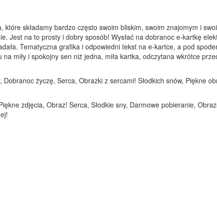
a, które składamy bardzo często swoim bliskim, swoim znajomym i swoi
ie. Jest na to prosty i dobry sposób! Wysłać na dobranoc e-kartkę elek
adała. Tematyczna grafika i odpowiedni tekst na e-kartce, a pod spod
 miły i spokojny sen niż jedna, miła kartka, odczytana wkrótce przed 
, Dobranoc życzę, Serca, Obrazki z sercami! Słodkich snów, Piękne ob
 Piękne zdjęcia, Obraz! Serca, Słodkie sny, Darmowe pobieranie, Obr
ej!