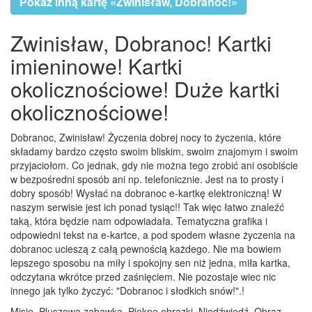
Pokaż inną kartę «Zwinisław, Dobranoc!»
Zwinisław, Dobranoc! Kartki
imieninowe! Kartki
okolicznościowe! Duże kartki
okolicznościowe!
Dobranoc, Zwinisław! Życzenia dobrej nocy to życzenia, które
składamy bardzo często swoim bliskim, swoim znajomym i swoim
przyjaciołom. Co jednak, gdy nie można tego zrobić ani osobiście
w bezpośredni sposób ani np. telefonicznie. Jest na to prosty i
dobry sposób! Wysłać na dobranoc e-kartkę elektroniczną! W
naszym serwisie jest ich ponad tysiąc!! Tak więc łatwo znaleźć
taką, która będzie nam odpowiadała. Tematyczna grafika i
odpowiedni tekst na e-kartce, a pod spodem własne życzenia na
dobranoc ucieszą z całą pewnością każdego. Nie ma bowiem
lepszego sposobu na miły i spokojny sen niż jedna, miła kartka,
odczytana wkrótce przed zaśnięciem. Nie pozostaje wiec nic
innego jak tylko życzyć: "Dobranoc i słodkich snów!".!
Misie, Pluszowa zabawka, Piękne obrazki, Niedźwiedź, Obraz,