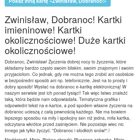
Pokaż inną kartę «Zwinisław, Dobranoc!»
Zwinisław, Dobranoc! Kartki
imieninowe! Kartki
okolicznościowe! Duże kartki
okolicznościowe!
Dobranoc, Zwinisław! Życzenia dobrej nocy to życzenia, które
składamy bardzo często swoim bliskim, swoim znajomym i swoim
przyjaciołom. Co jednak, gdy nie można tego zrobić ani osobiście
w bezpośredni sposób ani np. telefonicznie. Jest na to prosty i
dobry sposób! Wysłać na dobranoc e-kartkę elektroniczną! W
naszym serwisie jest ich ponad tysiąc!! Tak więc łatwo znaleźć
taką, która będzie nam odpowiadała. Tematyczna grafika i
odpowiedni tekst na e-kartce, a pod spodem własne życzenia na
dobranoc ucieszą z całą pewnością każdego. Nie ma bowiem
lepszego sposobu na miły i spokojny sen niż jedna, miła kartka,
odczytana wkrótce przed zaśnięciem. Nie pozostaje wiec nic
innego jak tylko życzyć: "Dobranoc i słodkich snów!".!
Niedźwiedź, Misie, Piękne obrazki, Pluszowa zabawka, Misie,