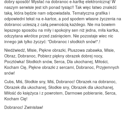
dobry sposób! Wysłać na dobranoc e-kartkę elektroniczną! W
naszym serwisie jest ich ponad tysiąc!! Tak więc łatwo znaleźć
taką, która będzie nam odpowiadała. Tematyczna grafika i
odpowiedni tekst na e-kartce, a pod spodem własne życzenia na
dobranoc ucieszą z całą pewnością każdego. Nie ma bowiem
lepszego sposobu na miły i spokojny sen niż jedna, miła kartka,
odczytana wkrótce przed zaśnięciem. Nie pozostaje wiec nic
innego jak tylko życzyć: "Dobranoc i słodkich snów!".!
Niedźwiedź, Misie, Piękne obrazki, Pluszowa zabawka, Misie,
Obraz, Dobranoc, Pobierz piękny obrazek dobrej nocy,
Pocztówka! Słodkich snów, Serca, Dla ukochanej, Miłości,
Kocham Cię, Piękne obrazki z sercami, Dobranoc, Przyjemnych
snów!
Cubs, Miś, Słodkie sny, Miś, Dobranoc! Obrazek na dobranoc,
Obrazek dla ukochanej, Słodkie sny, Obrazek dla ukochanej,
Miłość do księżyca i z powrotem, Darmowe pobieranie, Serca,
Kocham Cię!
Dobranoc! Zwinisław!