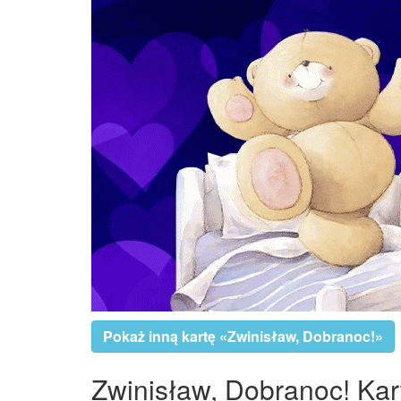
Pokaż inną kartę «Zwinisław, Dobranoc!»
Zwinisław, Dobranoc! Kart