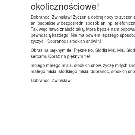
okolicznościowe!
Dobranoc, Zwinisław! Życzenia dobrej nocy to życzeni
ani osobiście w bezpośredni sposób ani np. telefoniczn
Tak więc łatwo znaleźć taką, która będzie nam odpowi
pewnością każdego. Nie ma bowiem lepszego sposobu na
życzyć: "Dobranoc i słodkich snów!".!
Obraz na pięknym tle, Piękne tło, Słodki Miś, Miś, Sło
sercami, Obraz na pięknym tle!
mojego małego misia, słodkich snów, życzę miłych snó
małego misia, słodkiego misia, dobranoc, słodkich sn
Dobranoc! Zwinisław!