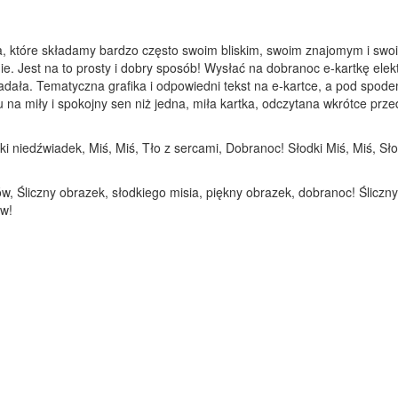
a, które składamy bardzo często swoim bliskim, swoim znajomym i swoi
ie. Jest na to prosty i dobry sposób! Wysłać na dobranoc e-kartkę elek
adała. Tematyczna grafika i odpowiedni tekst na e-kartce, a pod spod
 miły i spokojny sen niż jedna, miła kartka, odczytana wkrótce przed 
dki niedźwiadek, Miś, Miś, Tło z sercami, Dobranoc! Słodki Miś, Miś, Sł
w, Śliczny obrazek, słodkiego misia, piękny obrazek, dobranoc! Śliczn
ów!