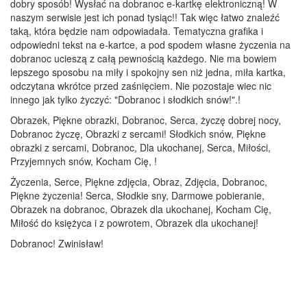
dobry sposób! Wysłać na dobranoc e-kartkę elektroniczną! W
naszym serwisie jest ich ponad tysiąc!! Tak więc łatwo znaleźć
taką, która będzie nam odpowiadała. Tematyczna grafika i
odpowiedni tekst na e-kartce, a pod spodem własne życzenia na
dobranoc ucieszą z całą pewnością każdego. Nie ma bowiem
lepszego sposobu na miły i spokojny sen niż jedna, miła kartka,
odczytana wkrótce przed zaśnięciem. Nie pozostaje wiec nic
innego jak tylko życzyć: "Dobranoc i słodkich snów!".!
Obrazek, Piękne obrazki, Dobranoc, Serca, życzę dobrej nocy,
Dobranoc życzę, Obrazki z sercami! Słodkich snów, Piękne
obrazki z sercami, Dobranoc, Dla ukochanej, Serca, Miłości,
Przyjemnych snów, Kocham Cię, !
Życzenia, Serce, Piękne zdjęcia, Obraz, Zdjęcia, Dobranoc,
Piękne życzenia! Serca, Słodkie sny, Darmowe pobieranie,
Obrazek na dobranoc, Obrazek dla ukochanej, Kocham Cię,
Miłość do księżyca i z powrotem, Obrazek dla ukochanej!
Dobranoc! Zwinisław!