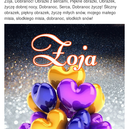
Zoja, Dobranoc! Obrazki z sercami, Piękne obrazki, Obrazek,
życzę dobrej nocy, Dobranoc, Serca, Dobranoc życzę! Śliczny
obrazek, piękny obrazek, życzę miłych snów, mojego małego
misia, słodkiego misia, dobranoc, słodkich snów!