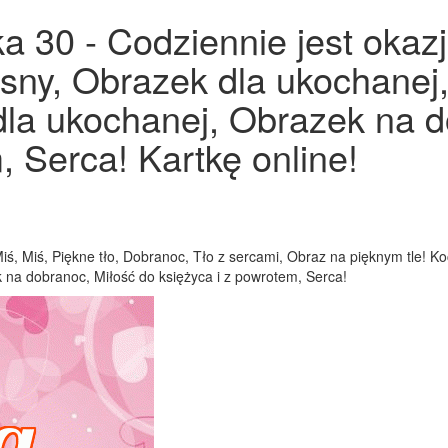
a 30 - Codziennie jest okazj
 sny, Obrazek dla ukochane
dla ukochanej, Obrazek na d
, Serca! Kartkę online!
Miś, Miś, Piękne tło, Dobranoc, Tło z sercami, Obraz na pięknym tle! 
na dobranoc, Miłość do księżyca i z powrotem, Serca!