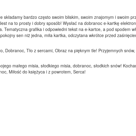
óre składamy bardzo często swoim bliskim, swoim znajomym i swoim prz
Jest na to prosty i dobry sposób! Wysłać na dobranoc e-kartkę elektron
a. Tematyczna grafika i odpowiedni tekst na e-kartce, a pod spodem 
kojny sen niż jedna, miła kartka, odczytana wkrótce przed zaśnięciem.
 tło, Dobranoc, Tło z sercami, Obraz na pięknym tle! Przyjemnych snów
mojego małego misia, słodkiego misia, dobranoc, słodkich snów! Koch
oc, Miłość do księżyca i z powrotem, Serca!