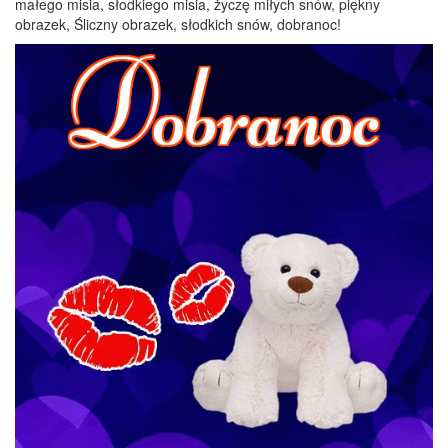
małego misia, słodkiego misia, życzę miłych snów, piękny
obrazek, Śliczny obrazek, słodkich snów, dobranoc!