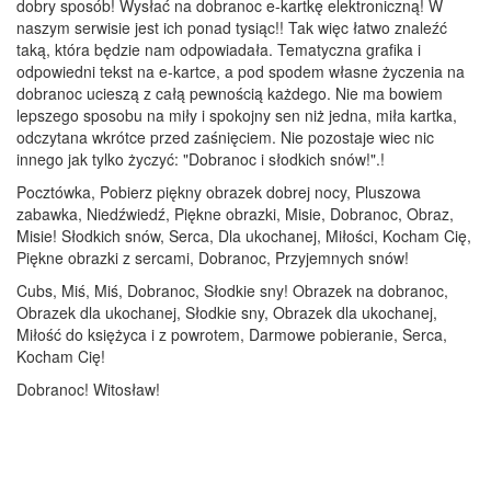
dobry sposób! Wysłać na dobranoc e-kartkę elektroniczną! W
naszym serwisie jest ich ponad tysiąc!! Tak więc łatwo znaleźć
taką, która będzie nam odpowiadała. Tematyczna grafika i
odpowiedni tekst na e-kartce, a pod spodem własne życzenia na
dobranoc ucieszą z całą pewnością każdego. Nie ma bowiem
lepszego sposobu na miły i spokojny sen niż jedna, miła kartka,
odczytana wkrótce przed zaśnięciem. Nie pozostaje wiec nic
innego jak tylko życzyć: "Dobranoc i słodkich snów!".!
Pocztówka, Pobierz piękny obrazek dobrej nocy, Pluszowa
zabawka, Niedźwiedź, Piękne obrazki, Misie, Dobranoc, Obraz,
Misie! Słodkich snów, Serca, Dla ukochanej, Miłości, Kocham Cię,
Piękne obrazki z sercami, Dobranoc, Przyjemnych snów!
Cubs, Miś, Miś, Dobranoc, Słodkie sny! Obrazek na dobranoc,
Obrazek dla ukochanej, Słodkie sny, Obrazek dla ukochanej,
Miłość do księżyca i z powrotem, Darmowe pobieranie, Serca,
Kocham Cię!
Dobranoc! Witosław!