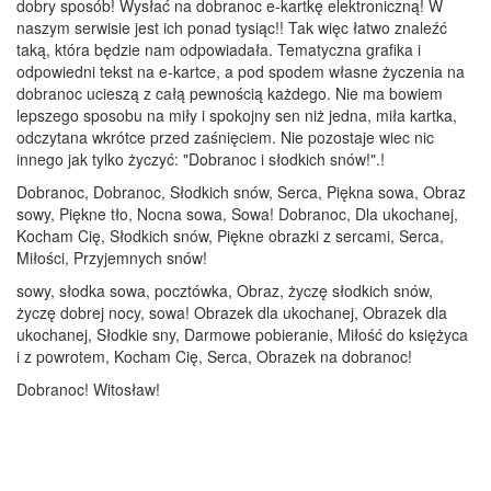
dobry sposób! Wysłać na dobranoc e-kartkę elektroniczną! W
naszym serwisie jest ich ponad tysiąc!! Tak więc łatwo znaleźć
taką, która będzie nam odpowiadała. Tematyczna grafika i
odpowiedni tekst na e-kartce, a pod spodem własne życzenia na
dobranoc ucieszą z całą pewnością każdego. Nie ma bowiem
lepszego sposobu na miły i spokojny sen niż jedna, miła kartka,
odczytana wkrótce przed zaśnięciem. Nie pozostaje wiec nic
innego jak tylko życzyć: "Dobranoc i słodkich snów!".!
Dobranoc, Dobranoc, Słodkich snów, Serca, Piękna sowa, Obraz
sowy, Piękne tło, Nocna sowa, Sowa! Dobranoc, Dla ukochanej,
Kocham Cię, Słodkich snów, Piękne obrazki z sercami, Serca,
Miłości, Przyjemnych snów!
sowy, słodka sowa, pocztówka, Obraz, życzę słodkich snów,
życzę dobrej nocy, sowa! Obrazek dla ukochanej, Obrazek dla
ukochanej, Słodkie sny, Darmowe pobieranie, Miłość do księżyca
i z powrotem, Kocham Cię, Serca, Obrazek na dobranoc!
Dobranoc! Witosław!