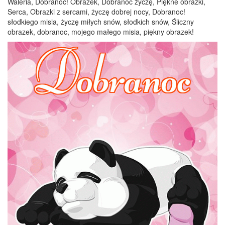
Waleria, Dobranoc! Obrazek, Dobranoc życzę, Piękne obrazki,
Serca, Obrazki z sercami, życzę dobrej nocy, Dobranoc!
słodkiego misia, życzę miłych snów, słodkich snów, Śliczny
obrazek, dobranoc, mojego małego misia, piękny obrazek!