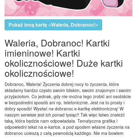
Pokaż inną kartę «Waleria, Dobranoc!»
Waleria, Dobranoc! Kartki
imieninowe! Kartki
okolicznościowe! Duże kartki
okolicznościowe!
Dobranoc, Waleria! Życzenia dobrej nocy to życzenia, które
składamy bardzo często swoim bliskim, swoim znajomym i swoim
przyjaciołom. Co jednak, gdy nie można tego zrobić ani osobiście
w bezpośredni sposób ani np. telefonicznie. Jest na to prosty i
dobry sposób! Wysłać na dobranoc e-kartkę elektroniczną! W
naszym serwisie jest ich ponad tysiąc!! Tak więc łatwo znaleźć
taką, która będzie nam odpowiadała. Tematyczna grafika i
odpowiedni tekst na e-kartce, a pod spodem własne życzenia na
dobranoc ucieszą z całą pewnością każdego. Nie ma bowiem