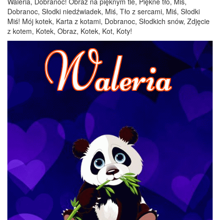
Waleria, Dobranoc! Obraz na pięknym tle, Piękne tło, Miś,
Dobranoc, Słodki niedźwiadek, Miś, Tło z sercami, Miś, Słodki
Miś! Mój kotek, Karta z kotami, Dobranoc, Słodkich snów, Zdjęcie
z kotem, Kotek, Obraz, Kotek, Kot, Koty!