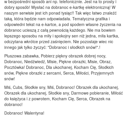
w bezpośredni sposób ani np. telefonicznie. Jest na to prosty i
dobry sposób! Wysłać na dobranoc e-kartkę elektroniczną! W
naszym serwisie jest ich ponad tysiąc!! Tak więc łatwo znaleźć
taką, która będzie nam odpowiadała. Tematyczna grafika i
odpowiedni tekst na e-kartce, a pod spodem własne życzenia na
dobranoc ucieszą z całą pewnością każdego. Nie ma bowiem
lepszego sposobu na miły i spokojny sen niż jedna, miła kartka,
odczytana wkrótce przed zaśnięciem. Nie pozostaje wiec nic
innego jak tylko życzyć: "Dobranoc i słodkich snów!".!
Pluszowa zabawka, Pobierz piękny obrazek dobrej nocy,
Dobranoc, Niedźwiedź, Misie, Piękne obrazki, Misie, Obraz,
Pocztówka! Dobranoc, Dla ukochanej, Kocham Cię, Słodkich
snów, Piękne obrazki z sercami, Serca, Miłości, Przyjemnych
snów!
Miś, Cubs, Słodkie sny, Miś, Dobranoc! Obrazek dla ukochanej,
Obrazek dla ukochanej, Słodkie sny, Darmowe pobieranie, Miłość
do księżyca i z powrotem, Kocham Cię, Serca, Obrazek na
dobranoc!
Dobranoc! Walentyna!