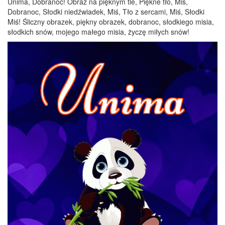
Unima, Dobranoc! Obraz na pięknym tle, Piękne tło, Miś,
Dobranoc, Słodki niedźwiadek, Miś, Tło z sercami, Miś, Słodki
Miś! Śliczny obrazek, piękny obrazek, dobranoc, słodkiego misia,
słodkich snów, mojego małego misia, życzę miłych snów!