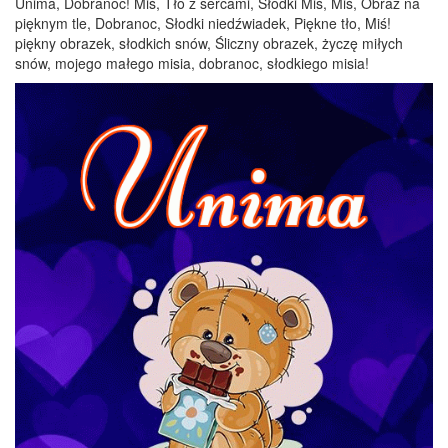
Unima, Dobranoc! Miś, Tło z sercami, Słodki Miś, Miś, Obraz na
pięknym tle, Dobranoc, Słodki niedźwiadek, Piękne tło, Miś!
piękny obrazek, słodkich snów, Śliczny obrazek, życzę miłych
snów, mojego małego misia, dobranoc, słodkiego misia!