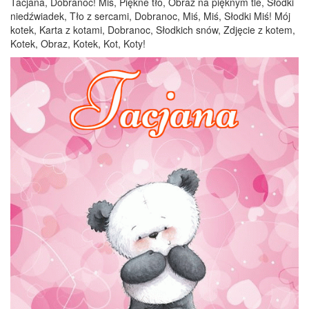
Tacjana, Dobranoc! Miś, Piękne tło, Obraz na pięknym tle, Słodki
niedźwiadek, Tło z sercami, Dobranoc, Miś, Miś, Słodki Miś! Mój
kotek, Karta z kotami, Dobranoc, Słodkich snów, Zdjęcie z kotem,
Kotek, Obraz, Kotek, Kot, Koty!