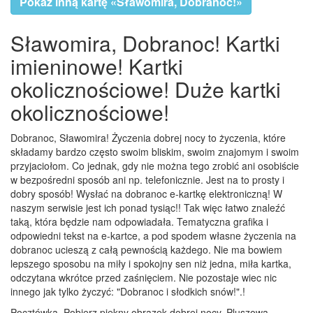
Pokaż inną kartę «Sławomira, Dobranoc!»
Sławomira, Dobranoc! Kartki
imieninowe! Kartki
okolicznościowe! Duże kartki
okolicznościowe!
Dobranoc, Sławomira! Życzenia dobrej nocy to życzenia, które
składamy bardzo często swoim bliskim, swoim znajomym i swoim
przyjaciołom. Co jednak, gdy nie można tego zrobić ani osobiście
w bezpośredni sposób ani np. telefonicznie. Jest na to prosty i
dobry sposób! Wysłać na dobranoc e-kartkę elektroniczną! W
naszym serwisie jest ich ponad tysiąc!! Tak więc łatwo znaleźć
taką, która będzie nam odpowiadała. Tematyczna grafika i
odpowiedni tekst na e-kartce, a pod spodem własne życzenia na
dobranoc ucieszą z całą pewnością każdego. Nie ma bowiem
lepszego sposobu na miły i spokojny sen niż jedna, miła kartka,
odczytana wkrótce przed zaśnięciem. Nie pozostaje wiec nic
innego jak tylko życzyć: "Dobranoc i słodkich snów!".!
Pocztówka, Pobierz piękny obrazek dobrej nocy, Pluszowa