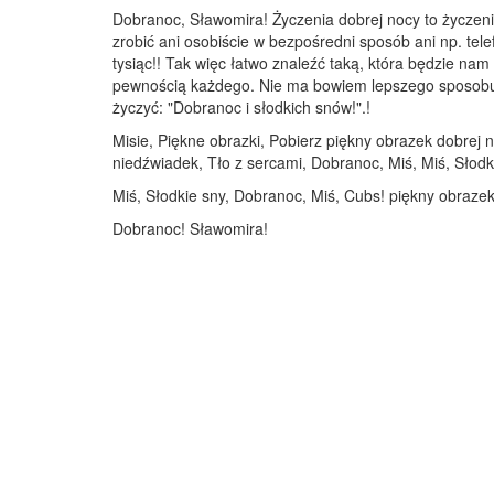
Dobranoc, Sławomira! Życzenia dobrej nocy to życzen
zrobić ani osobiście w bezpośredni sposób ani np. tele
tysiąc!! Tak więc łatwo znaleźć taką, która będzie n
pewnością każdego. Nie ma bowiem lepszego sposobu na
życzyć: "Dobranoc i słodkich snów!".!
Misie, Piękne obrazki, Pobierz piękny obrazek dobrej 
niedźwiadek, Tło z sercami, Dobranoc, Miś, Miś, Słodk
Miś, Słodkie sny, Dobranoc, Miś, Cubs! piękny obrazek
Dobranoc! Sławomira!