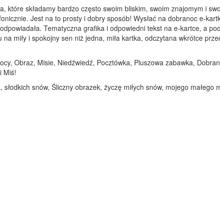
ia, które składamy bardzo często swoim bliskim, swoim znajomym i swo
fonicznie. Jest na to prosty i dobry sposób! Wysłać na dobranoc e-kart
am odpowiadała. Tematyczna grafika i odpowiedni tekst na e-kartce, a 
 miły i spokojny sen niż jedna, miła kartka, odczytana wkrótce przed 
nocy, Obraz, Misie, Niedźwiedź, Pocztówka, Pluszowa zabawka, Dobrano
i Miś!
, słodkich snów, Śliczny obrazek, życzę miłych snów, mojego małego m