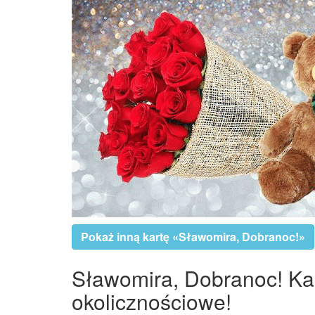
Pokaż inną kartę «Sławomira, Dobranoc!»
Sławomira, Dobranoc! Kart
okolicznościowe!