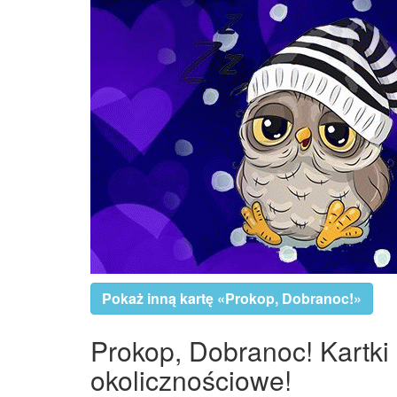
Pokaż inną kartę «Prokop, Dobranoc!»
Prokop, Dobranoc! Kartki 
okolicznościowe!