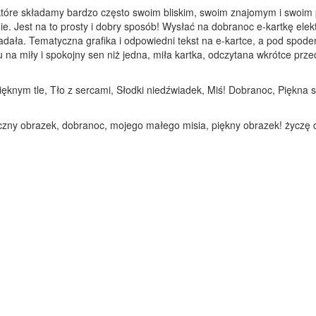
które składamy bardzo często swoim bliskim, swoim znajomym i swoim 
ie. Jest na to prosty i dobry sposób! Wysłać na dobranoc e-kartkę elek
adała. Tematyczna grafika i odpowiedni tekst na e-kartce, a pod spod
 miły i spokojny sen niż jedna, miła kartka, odczytana wkrótce przed 
pięknym tle, Tło z sercami, Słodki niedźwiadek, Miś! Dobranoc, Piękn
liczny obrazek, dobranoc, mojego małego misia, piękny obrazek! życzę 