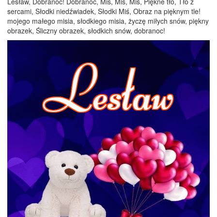
Lesław, Dobranoc! Dobranoc, Miś, Miś, Miś, Piękne tło, Tło z
sercami, Słodki niedźwiadek, Słodki Miś, Obraz na pięknym tle!
mojego małego misia, słodkiego misia, życzę miłych snów, piękny
obrazek, Śliczny obrazek, słodkich snów, dobranoc!