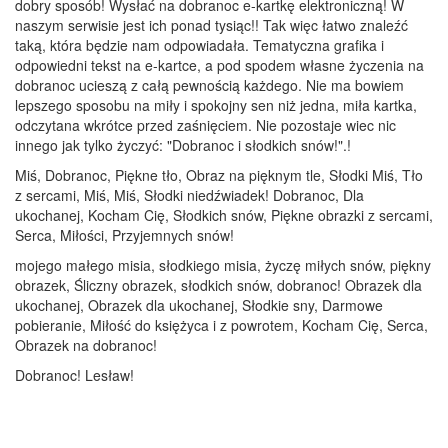
dobry sposób! Wysłać na dobranoc e-kartkę elektroniczną! W
naszym serwisie jest ich ponad tysiąc!! Tak więc łatwo znaleźć
taką, która będzie nam odpowiadała. Tematyczna grafika i
odpowiedni tekst na e-kartce, a pod spodem własne życzenia na
dobranoc ucieszą z całą pewnością każdego. Nie ma bowiem
lepszego sposobu na miły i spokojny sen niż jedna, miła kartka,
odczytana wkrótce przed zaśnięciem. Nie pozostaje wiec nic
innego jak tylko życzyć: "Dobranoc i słodkich snów!".!
Miś, Dobranoc, Piękne tło, Obraz na pięknym tle, Słodki Miś, Tło
z sercami, Miś, Miś, Słodki niedźwiadek! Dobranoc, Dla
ukochanej, Kocham Cię, Słodkich snów, Piękne obrazki z sercami,
Serca, Miłości, Przyjemnych snów!
mojego małego misia, słodkiego misia, życzę miłych snów, piękny
obrazek, Śliczny obrazek, słodkich snów, dobranoc! Obrazek dla
ukochanej, Obrazek dla ukochanej, Słodkie sny, Darmowe
pobieranie, Miłość do księżyca i z powrotem, Kocham Cię, Serca,
Obrazek na dobranoc!
Dobranoc! Lesław!