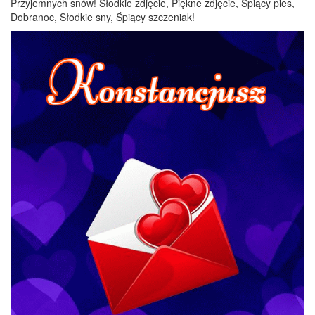
Przyjemnych snów! Słodkie zdjęcie, Piękne zdjęcie, Śpiący pies,
Dobranoc, Słodkie sny, Śpiący szczeniak!