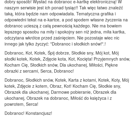
dobry sposób! Wysłać na dobranoc e-kartkę elektroniczną! W
naszym serwisie jest ich ponad tysiąc!! Tak więc łatwo znaleźć
taką, która będzie nam odpowiadała. Tematyczna grafika i
odpowiedni tekst na e-kartce, a pod spodem własne życzenia na
dobranoc ucieszą z całą pewnością każdego. Nie ma bowiem
lepszego sposobu na miły i spokojny sen niż jedna, miła kartka,
odczytana wkrótce przed zaśnięciem. Nie pozostaje wiec nic
innego jak tylko życzyć: "Dobranoc i słodkich snów!".!
Dobranoc, Kot, Kotek, Śpij dobrze, Słodkie sny, Mój kot, Mój
słodki kotek, Kotek, Zdjęcie kota, Kot, Kocięta! Przyjemnych snów,
Kocham Cię, Słodkich snów, Dla ukochanej, Miłości, Piękne
obrazki z sercami, Serca, Dobranoc!
Dobranoc, Słodkich snów, Kotek, Karta z kotami, Kotek, Koty, Mój
kotek, Zdjęcie z kotem, Obraz, Kot! Kocham Cię, Słodkie sny,
Obrazek dla ukochanej, Darmowe pobieranie, Obrazek dla
ukochanej, Obrazek na dobranoc, Miłość do księżyca i z
powrotem, Serca!
Dobranoc! Konstancjusz!