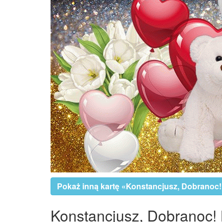
Pokaż inną kartę «Konstancjusz, Dobranoc!
Konstancjusz, Dobranoc! K