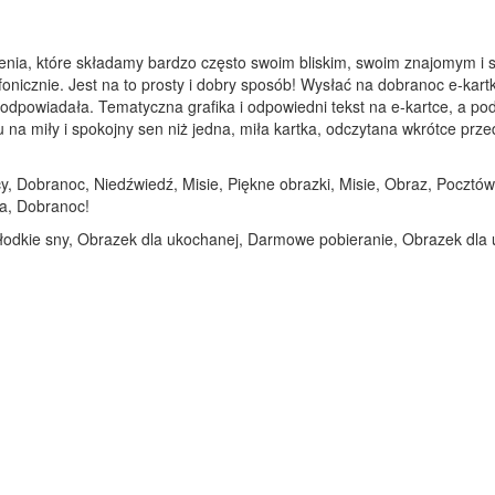
enia, które składamy bardzo często swoim bliskim, swoim znajomym i 
fonicznie. Jest na to prosty i dobry sposób! Wysłać na dobranoc e-kart
am odpowiadała. Tematyczna grafika i odpowiedni tekst na e-kartce, a 
 miły i spokojny sen niż jedna, miła kartka, odczytana wkrótce przed 
y, Dobranoc, Niedźwiedź, Misie, Piękne obrazki, Misie, Obraz, Poczt
ca, Dobranoc!
łodkie sny, Obrazek dla ukochanej, Darmowe pobieranie, Obrazek dla 