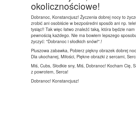
okolicznościowe!
Dobranoc, Konstancjusz! Życzenia dobrej nocy to życz
zrobić ani osobiście w bezpośredni sposób ani np. tele
tysiąc!! Tak więc łatwo znaleźć taką, która będzie n
pewnością każdego. Nie ma bowiem lepszego sposobu na
życzyć: "Dobranoc i słodkich snów!".!
Pluszowa zabawka, Pobierz piękny obrazek dobrej noc
Dla ukochanej, Miłości, Piękne obrazki z sercami, Ser
Miś, Cubs, Słodkie sny, Miś, Dobranoc! Kocham Cię, S
z powrotem, Serca!
Dobranoc! Konstancjusz!