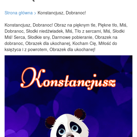
Strona główna >
Konstancjusz, Dobranoc!
Konstancjusz, Dobranoc! Obraz na pięknym tle, Piękne tło, Miś,
Dobranoc, Słodki niedźwiadek, Miś, Tło z sercami, Miś, Słodki
Miś! Serca, Słodkie sny, Darmowe pobieranie, Obrazek na
dobranoc, Obrazek dla ukochanej, Kocham Cię, Miłość do
księżyca i z powrotem, Obrazek dla ukochanej!