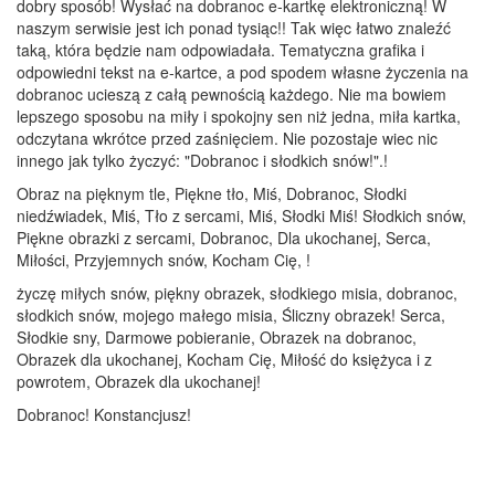
dobry sposób! Wysłać na dobranoc e-kartkę elektroniczną! W
naszym serwisie jest ich ponad tysiąc!! Tak więc łatwo znaleźć
taką, która będzie nam odpowiadała. Tematyczna grafika i
odpowiedni tekst na e-kartce, a pod spodem własne życzenia na
dobranoc ucieszą z całą pewnością każdego. Nie ma bowiem
lepszego sposobu na miły i spokojny sen niż jedna, miła kartka,
odczytana wkrótce przed zaśnięciem. Nie pozostaje wiec nic
innego jak tylko życzyć: "Dobranoc i słodkich snów!".!
Obraz na pięknym tle, Piękne tło, Miś, Dobranoc, Słodki
niedźwiadek, Miś, Tło z sercami, Miś, Słodki Miś! Słodkich snów,
Piękne obrazki z sercami, Dobranoc, Dla ukochanej, Serca,
Miłości, Przyjemnych snów, Kocham Cię, !
życzę miłych snów, piękny obrazek, słodkiego misia, dobranoc,
słodkich snów, mojego małego misia, Śliczny obrazek! Serca,
Słodkie sny, Darmowe pobieranie, Obrazek na dobranoc,
Obrazek dla ukochanej, Kocham Cię, Miłość do księżyca i z
powrotem, Obrazek dla ukochanej!
Dobranoc! Konstancjusz!