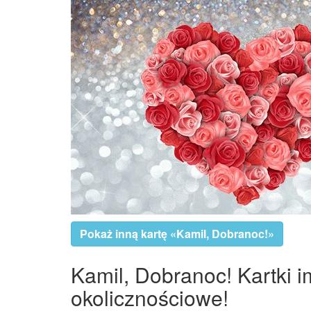
Pokaż inną kartę «Kamil, Dobranoc!»
Kamil, Dobranoc! Kartki i
okolicznościowe!