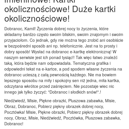
okolicznościowe! Duże kartki
okolicznościowe!
Dobranoc, Kamil! Życzenia dobrej nocy to życzenia, które
składamy bardzo często swoim bliskim, swoim znajomym i swoim
przyjaciołom. Co jednak, gdy nie można tego zrobić ani osobiście
w bezpośredni sposób ani np. telefonicznie. Jest na to prosty i
dobry sposób! Wysłać na dobranoc e-kartkę elektroniczną! W
naszym serwisie jest ich ponad tysiąc!! Tak więc łatwo znaleźć
taką, która będzie nam odpowiadała. Tematyczna grafika i
odpowiedni tekst na e-kartce, a pod spodem własne życzenia na
dobranoc ucieszą z całą pewnością każdego. Nie ma bowiem
lepszego sposobu na miły i spokojny sen niż jedna, miła kartka,
odczytana wkrótce przed zaśnięciem. Nie pozostaje wiec nic
innego jak tylko życzyć: "Dobranoc i słodkich snów!".!
Niedźwiedź, Misie, Piękne obrazki, Pluszowa zabawka, Misie,
Obraz, Dobranoc, Pobierz piękny obrazek dobrej nocy,
Pocztówka! Misie, Piękne obrazki, Pobierz piękny obrazek dobrej
nocy, Obraz, Misie, Niedźwiedź, Pocztówka, Pluszowa zabawka,
Dobranoc!