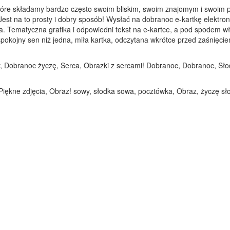
które składamy bardzo często swoim bliskim, swoim znajomym i swoim p
Jest na to prosty i dobry sposób! Wysłać na dobranoc e-kartkę elektron
a. Tematyczna grafika i odpowiedni tekst na e-kartce, a pod spodem 
kojny sen niż jedna, miła kartka, odczytana wkrótce przed zaśnięciem.
y, Dobranoc życzę, Serca, Obrazki z sercami! Dobranoc, Dobranoc, Sło
Piękne zdjęcia, Obraz! sowy, słodka sowa, pocztówka, Obraz, życzę sł