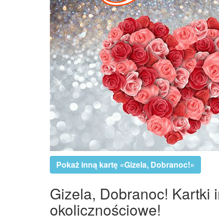
Pokaż inną kartę «Gizela, Dobranoc!»
Gizela, Dobranoc! Kartki 
okolicznościowe!