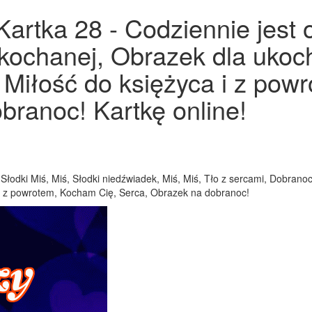
artka 28 - Codziennie jest 
kochanej, Obrazek dla ukoch
Miłość do księżyca i z pow
branoc! Kartkę online!
Słodki Miś, Miś, Słodki niedźwiadek, Miś, Miś, Tło z sercami, Dobran
 i z powrotem, Kocham Cię, Serca, Obrazek na dobranoc!