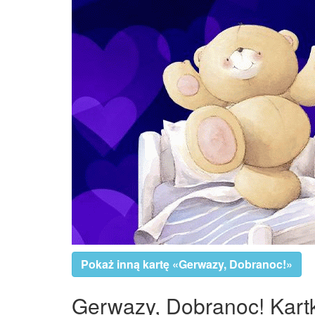
Pokaż inną kartę «Gerwazy, Dobranoc!»
Gerwazy, Dobranoc! Kartki