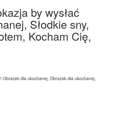
okazja by wysłać
anej, Słodkie sny,
rotem, Kocham Cię,
oc! Obrazek dla ukochanej, Obrazek dla ukochanej,