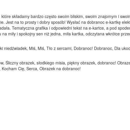
 które składamy bardzo często swoim bliskim, swoim znajomym i swoim
ie. Jest na to prosty i dobry sposób! Wysłać na dobranoc e-kartkę elek
adała. Tematyczna grafika i odpowiedni tekst na e-kartce, a pod spod
 miły i spokojny sen niż jedna, miła kartka, odczytana wkrótce przed 
odki niedźwiadek, Miś, Miś, Tło z sercami, Dobranoc! Dobranoc, Dla uk
w, Śliczny obrazek, słodkiego misia, piękny obrazek, dobranoc! Obraze
, Kocham Cię, Serca, Obrazek na dobranoc!