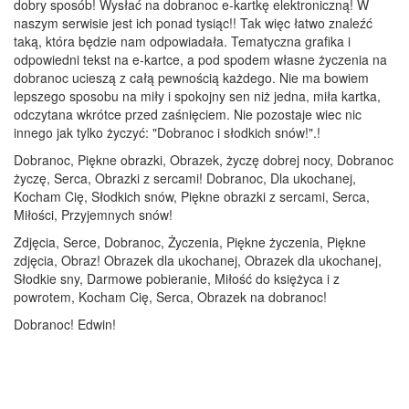
dobry sposób! Wysłać na dobranoc e-kartkę elektroniczną! W
naszym serwisie jest ich ponad tysiąc!! Tak więc łatwo znaleźć
taką, która będzie nam odpowiadała. Tematyczna grafika i
odpowiedni tekst na e-kartce, a pod spodem własne życzenia na
dobranoc ucieszą z całą pewnością każdego. Nie ma bowiem
lepszego sposobu na miły i spokojny sen niż jedna, miła kartka,
odczytana wkrótce przed zaśnięciem. Nie pozostaje wiec nic
innego jak tylko życzyć: "Dobranoc i słodkich snów!".!
Dobranoc, Piękne obrazki, Obrazek, życzę dobrej nocy, Dobranoc
życzę, Serca, Obrazki z sercami! Dobranoc, Dla ukochanej,
Kocham Cię, Słodkich snów, Piękne obrazki z sercami, Serca,
Miłości, Przyjemnych snów!
Zdjęcia, Serce, Dobranoc, Życzenia, Piękne życzenia, Piękne
zdjęcia, Obraz! Obrazek dla ukochanej, Obrazek dla ukochanej,
Słodkie sny, Darmowe pobieranie, Miłość do księżyca i z
powrotem, Kocham Cię, Serca, Obrazek na dobranoc!
Dobranoc! Edwin!