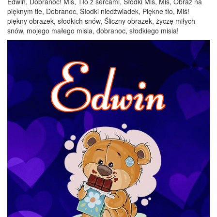
Edwin, Dobranoc! Miś, Tło z sercami, Słodki Miś, Miś, Obraz na
pięknym tle, Dobranoc, Słodki niedźwiadek, Piękne tło, Miś!
piękny obrazek, słodkich snów, Śliczny obrazek, życzę miłych
snów, mojego małego misia, dobranoc, słodkiego misia!