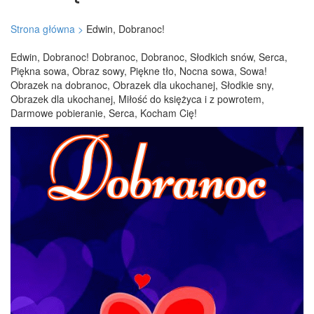
Strona główna >
Edwin, Dobranoc!
Edwin, Dobranoc! Dobranoc, Dobranoc, Słodkich snów, Serca,
Piękna sowa, Obraz sowy, Piękne tło, Nocna sowa, Sowa!
Obrazek na dobranoc, Obrazek dla ukochanej, Słodkie sny,
Obrazek dla ukochanej, Miłość do księżyca i z powrotem,
Darmowe pobieranie, Serca, Kocham Cię!