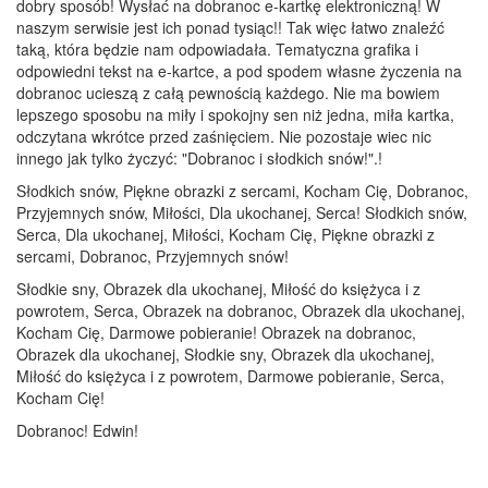
dobry sposób! Wysłać na dobranoc e-kartkę elektroniczną! W
naszym serwisie jest ich ponad tysiąc!! Tak więc łatwo znaleźć
taką, która będzie nam odpowiadała. Tematyczna grafika i
odpowiedni tekst na e-kartce, a pod spodem własne życzenia na
dobranoc ucieszą z całą pewnością każdego. Nie ma bowiem
lepszego sposobu na miły i spokojny sen niż jedna, miła kartka,
odczytana wkrótce przed zaśnięciem. Nie pozostaje wiec nic
innego jak tylko życzyć: "Dobranoc i słodkich snów!".!
Słodkich snów, Piękne obrazki z sercami, Kocham Cię, Dobranoc,
Przyjemnych snów, Miłości, Dla ukochanej, Serca! Słodkich snów,
Serca, Dla ukochanej, Miłości, Kocham Cię, Piękne obrazki z
sercami, Dobranoc, Przyjemnych snów!
Słodkie sny, Obrazek dla ukochanej, Miłość do księżyca i z
powrotem, Serca, Obrazek na dobranoc, Obrazek dla ukochanej,
Kocham Cię, Darmowe pobieranie! Obrazek na dobranoc,
Obrazek dla ukochanej, Słodkie sny, Obrazek dla ukochanej,
Miłość do księżyca i z powrotem, Darmowe pobieranie, Serca,
Kocham Cię!
Dobranoc! Edwin!