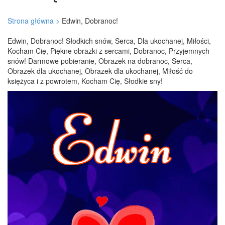
Strona główna >
Edwin, Dobranoc!
Edwin, Dobranoc! Słodkich snów, Serca, Dla ukochanej, Miłości,
Kocham Cię, Piękne obrazki z sercami, Dobranoc, Przyjemnych
snów! Darmowe pobieranie, Obrazek na dobranoc, Serca,
Obrazek dla ukochanej, Obrazek dla ukochanej, Miłość do
księżyca i z powrotem, Kocham Cię, Słodkie sny!