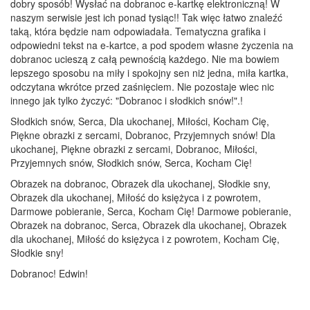
dobry sposób! Wysłać na dobranoc e-kartkę elektroniczną! W
naszym serwisie jest ich ponad tysiąc!! Tak więc łatwo znaleźć
taką, która będzie nam odpowiadała. Tematyczna grafika i
odpowiedni tekst na e-kartce, a pod spodem własne życzenia na
dobranoc ucieszą z całą pewnością każdego. Nie ma bowiem
lepszego sposobu na miły i spokojny sen niż jedna, miła kartka,
odczytana wkrótce przed zaśnięciem. Nie pozostaje wiec nic
innego jak tylko życzyć: "Dobranoc i słodkich snów!".!
Słodkich snów, Serca, Dla ukochanej, Miłości, Kocham Cię,
Piękne obrazki z sercami, Dobranoc, Przyjemnych snów! Dla
ukochanej, Piękne obrazki z sercami, Dobranoc, Miłości,
Przyjemnych snów, Słodkich snów, Serca, Kocham Cię!
Obrazek na dobranoc, Obrazek dla ukochanej, Słodkie sny,
Obrazek dla ukochanej, Miłość do księżyca i z powrotem,
Darmowe pobieranie, Serca, Kocham Cię! Darmowe pobieranie,
Obrazek na dobranoc, Serca, Obrazek dla ukochanej, Obrazek
dla ukochanej, Miłość do księżyca i z powrotem, Kocham Cię,
Słodkie sny!
Dobranoc! Edwin!