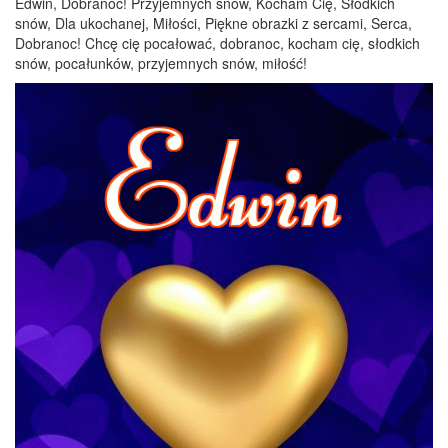
Edwin, Dobranoc! Przyjemnych snów, Kocham Cię, Słodkich
snów, Dla ukochanej, Miłości, Piękne obrazki z sercami, Serca,
Dobranoc! Chcę cię pocałować, dobranoc, kocham cię, słodkich
snów, pocałunków, przyjemnych snów, miłość!