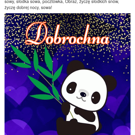
sowy, słodka sowa, pocztówka, Obraz, życzę słodkich snów,
życzę dobrej nocy, sowa!