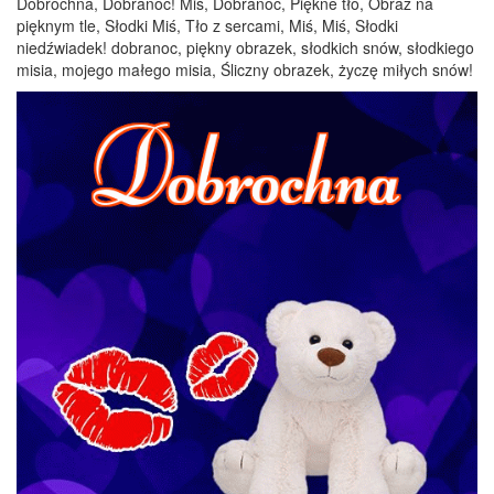
Dobrochna, Dobranoc! Miś, Dobranoc, Piękne tło, Obraz na
pięknym tle, Słodki Miś, Tło z sercami, Miś, Miś, Słodki
niedźwiadek! dobranoc, piękny obrazek, słodkich snów, słodkiego
misia, mojego małego misia, Śliczny obrazek, życzę miłych snów!