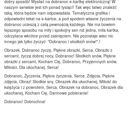
dobry sposób! Wysłać na dobranoc e-kartkę elektroniczną! W
naszym serwisie jest ich ponad tysiąc!! Tak więc łatwo znaleźć
taką, która będzie nam odpowiadała. Tematyczna grafika i
odpowiedni tekst na e-kartce, a pod spodem własne życzenia na
dobranoc ucieszą z całą pewnością każdego. Nie ma bowiem
lepszego sposobu na miły i spokojny sen niż jedna, miła kartka,
odczytana wkrótce przed zaśnięciem. Nie pozostaje wiec nic
innego jak tylko życzyć: "Dobranoc i słodkich snów!".!
Obrazek, Dobranoc życzę, Piękne obrazki, Serca, Obrazki z
sercami, życzę dobrej nocy, Dobranoc! Słodkich snów, Piękne
obrazki z sercami, Kocham Cię, Dobranoc, Przyjemnych snów,
Miłości, Dla ukochanej, Serca!
Dobranoc, Życzenia, Piękne życzenia, Serce, Zdjęcia, Piękne
zdjęcia, Obraz! Słodkie sny, Obrazek dla ukochanej, Miłość do
księżyca i z powrotem, Serca, Obrazek na dobranoc, Obrazek dla
ukochanej, Kocham Cię, Darmowe pobieranie!
Dobranoc! Dobrochna!