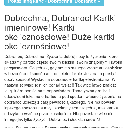
Pokaż inną kartę «Dobrochna, Dobranoc!»
Dobrochna, Dobranoc! Kartki
imieninowe! Kartki
okolicznościowe! Duże kartki
okolicznościowe!
Dobranoc, Dobrochna! Życzenia dobrej nocy to życzenia, które
składamy bardzo często swoim bliskim, swoim znajomym i swoim
przyjaciołom. Co jednak, gdy nie można tego zrobić ani osobiście
w bezpośredni sposób ani np. telefonicznie. Jest na to prosty i
dobry sposób! Wysłać na dobranoc e-kartkę elektroniczną! W
naszym serwisie jest ich ponad tysiąc!! Tak więc łatwo znaleźć
taką, która będzie nam odpowiadała. Tematyczna grafika i
odpowiedni tekst na e-kartce, a pod spodem własne życzenia na
dobranoc ucieszą z całą pewnością każdego. Nie ma bowiem
lepszego sposobu na miły i spokojny sen niż jedna, miła kartka,
odczytana wkrótce przed zaśnięciem. Nie pozostaje wiec nic
innego jak tylko życzyć: "Dobranoc i słodkich snów!".!
Misie, Piękne obrazki, Pobierz piękny obrazek dobrej nocy, Obraz,