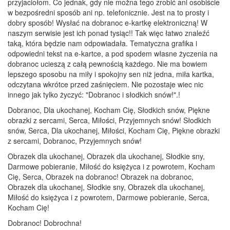
przyjaciołom. Co jednak, gdy nie można tego zrobić ani osobiście
w bezpośredni sposób ani np. telefonicznie. Jest na to prosty i
dobry sposób! Wysłać na dobranoc e-kartkę elektroniczną! W
naszym serwisie jest ich ponad tysiąc!! Tak więc łatwo znaleźć
taką, która będzie nam odpowiadała. Tematyczna grafika i
odpowiedni tekst na e-kartce, a pod spodem własne życzenia na
dobranoc ucieszą z całą pewnością każdego. Nie ma bowiem
lepszego sposobu na miły i spokojny sen niż jedna, miła kartka,
odczytana wkrótce przed zaśnięciem. Nie pozostaje wiec nic
innego jak tylko życzyć: "Dobranoc i słodkich snów!".!
Dobranoc, Dla ukochanej, Kocham Cię, Słodkich snów, Piękne
obrazki z sercami, Serca, Miłości, Przyjemnych snów! Słodkich
snów, Serca, Dla ukochanej, Miłości, Kocham Cię, Piękne obrazki
z sercami, Dobranoc, Przyjemnych snów!
Obrazek dla ukochanej, Obrazek dla ukochanej, Słodkie sny,
Darmowe pobieranie, Miłość do księżyca i z powrotem, Kocham
Cię, Serca, Obrazek na dobranoc! Obrazek na dobranoc,
Obrazek dla ukochanej, Słodkie sny, Obrazek dla ukochanej,
Miłość do księżyca i z powrotem, Darmowe pobieranie, Serca,
Kocham Cię!
Dobranoc! Dobrochna!