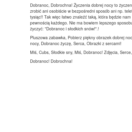
Dobranoc, Dobrochna! Życzenia dobrej nocy to życzen
zrobić ani osobiście w bezpośredni sposób ani np. tele
tysiąc!! Tak więc łatwo znaleźć taką, która będzie n
pewnością każdego. Nie ma bowiem lepszego sposobu na
życzyć: "Dobranoc i słodkich snów!".!
Pluszowa zabawka, Pobierz piękny obrazek dobrej nocy
nocy, Dobranoc życzę, Serca, Obrazki z sercami!
Miś, Cubs, Słodkie sny, Miś, Dobranoc! Zdjęcia, Serce
Dobranoc! Dobrochna!