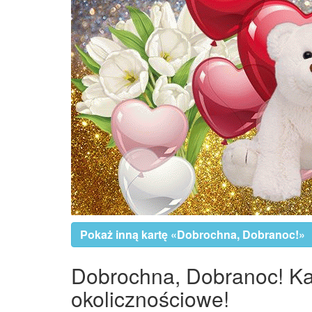
Pokaż inną kartę «Dobrochna, Dobranoc!»
Dobrochna, Dobranoc! Kar
okolicznościowe!