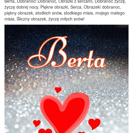
Berta, Dobranoc! Dobranoc, Obrazki z sercami, Dobranoc życzę,
życzę dobrej nocy, Piękne obrazki, Serca, Obrazek! dobranoc,
piękny obrazek, słodkich snów, słodkiego misia, mojego małego
misia, Śliczny obrazek, życzę miłych snów!