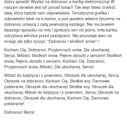
dobry sposób! Wysłać na dobranoc e-kartkę elektroniczną! W
naszym serwisie jest ich ponad tysiąc!! Tak więc łatwo znaleźć
taką, która będzie nam odpowiadała. Tematyczna grafika i
odpowiedni tekst na e-kartce, a pod spodem własne życzenia na
dobranoc ucieszą z całą pewnością każdego. Nie ma bowiem
lepszego sposobu na miły i spokojny sen niż jedna, miła kartka,
odczytana wkrótce przed zaśnięciem. Nie pozostaje wiec nic
innego jak tylko życzyć: "Dobranoc i słodkich snów!".!
Kocham Cię, Dobranoc, Przyjemnych snów, Dla ukochanej,
Serca, Miłości, Słodkich snów, Piękne obrazki z sercami! Słodkich
snów, Piękne obrazki z sercami, Kocham Cię, Dobranoc,
Przyjemnych snów, Miłości, Dla ukochanej, Serca!
Miłość do księżyca i z powrotem, Obrazek dla ukochanej, Serca,
Obrazek na dobranoc, Kocham Cię, Słodkie sny, Darmowe
pobieranie, Obrazek dla ukochanej! Słodkie sny, Obrazek dla
ukochanej, Miłość do księżyca i z powrotem, Serca, Obrazek na
dobranoc, Obrazek dla ukochanej, Kocham Cię, Darmowe
pobieranie!
Dobranoc! Berta!