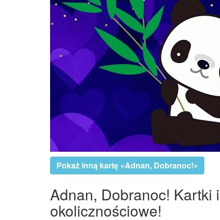
Pokaż inną kartę «Adnan, Dobranoc!»
Adnan, Dobranoc! Kartki i
okolicznościowe!