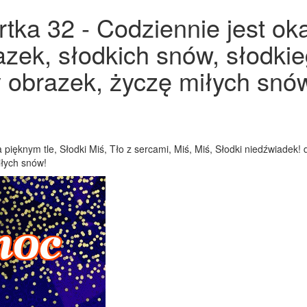
ka 32 - Codziennie jest oka
azek, słodkich snów, słodki
 obrazek, życzę miłych snów
pięknym tle, Słodki Miś, Tło z sercami, Miś, Miś, Słodki niedźwiadek!
iłych snów!