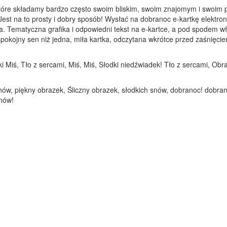
tóre składamy bardzo często swoim bliskim, swoim znajomym i swoim p
Jest na to prosty i dobry sposób! Wysłać na dobranoc e-kartkę elektron
a. Tematyczna grafika i odpowiedni tekst na e-kartce, a pod spodem 
kojny sen niż jedna, miła kartka, odczytana wkrótce przed zaśnięciem.
i Miś, Tło z sercami, Miś, Miś, Słodki niedźwiadek! Tło z sercami, Obraz
ów, piękny obrazek, Śliczny obrazek, słodkich snów, dobranoc! dobran
snów!